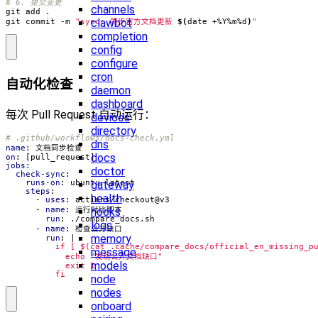
# 6. 提交变更
channels
clawbot
git commit -m 
"sync: 同步官方文档更新 
$(
date +%Y%m%d
)
"
completion
config
configure
cron
自动化检查
daemon
dashboard
每次 Pull Request 自动运行：
devices
directory
# .github/workflows/docs-check.yml
dns
name
:
文档同步检查
docs
on
:
[
pull_request]
jobs
:
doctor
check-sync
:
gateway
runs-on
:
ubuntu-latest
steps
:
health
- 
uses
:
actions/checkout@v3
hooks
- 
name
:
运行对比脚本
run
:
./compare_docs.sh
logs
- 
name
:
检查公开缺口
memory
run
:
|
message
models
          fi
node
nodes
onboard