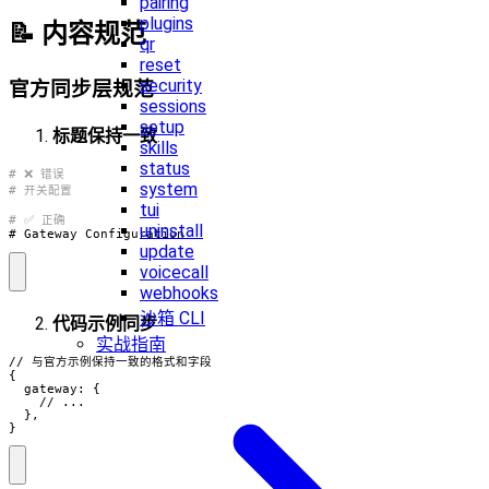
pairing
plugins
📝 内容规范
qr
reset
security
官方同步层规范
sessions
setup
标题保持一致
skills
status
system
tui
uninstall
# Gateway Configuration
update
voicecall
webhooks
沙箱 CLI
代码示例同步
实战指南
// 与官方示例保持一致的格式和字段

{

  gateway: {

    // ...

  },

}