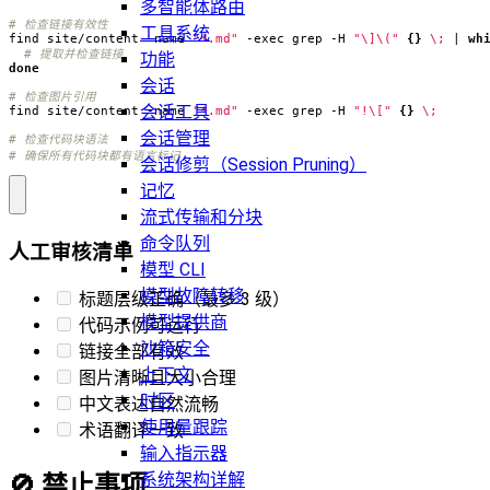
多智能体路由
# 检查链接有效性
工具系统
find site/content -name 
"*.md"
 -exec grep -H 
"\]\("
{}
\;
|
wh
# 提取并检查链接
功能
done
会话
# 检查图片引用
会话工具
find site/content -name 
"*.md"
 -exec grep -H 
"!\["
{}
\;
会话管理
# 检查代码块语法
# 确保所有代码块都有语言标记
会话修剪（Session Pruning）
记忆
流式传输和分块
命令队列
人工审核清单
模型 CLI
模型故障转移
标题层级正确（最多 3 级）
模型提供商
代码示例可运行
沙箱安全
链接全部有效
上下文
图片清晰且大小合理
时区
中文表达自然流畅
使用量跟踪
术语翻译一致
输入指示器
系统架构详解
🚫 禁止事项