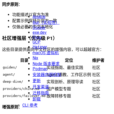
同步原则
：
功能描述以官方为准
Ansible
配置示例保持与官方一致
Bun（实验性）
仅做必要的中文本地化
Docker
exe.dev
Fly.io
社区增强层（优先级 P1）
GCP
Hetzner
这些目录提供面向中文社区的增强内容，可以超越官方：
macOS 虚拟机
Nix
目录
定位
维护者
Node 版本要求
实战指南、最佳实践
社区
guides/
Podman
Agent 调教、工作区示例
社区
安装器内部机制
agent/
更新
实现剖析、原理导读
社区
deep-dive/
开发渠道
国产模型专题
社区
providers/china.md
迁移指南
故障转移专题
社区
providers/failover.md
卸载
CLI 参考
增强原则
：