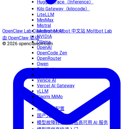
Hugging Face（Inference）
Kilo Gateway（kilocode）
LiteLLM
MiniMax
Mistral
Moonshot AI
OpenClaw Lab
Clawdbot
Moltbot 中文站
Moltbot Lab
NVIDIA
由 OpenClaw 驱动
Ollama
© 2026 openclawcn.com
OpenAI
OpenCode Zen
OpenRouter
Qwen
Synthetic
Together AI
Venice AI
Vercel AI Gateway
vLLM
Xiaomi MiMo
Z.AI
本地模型配置
国产大模型接入指南
模型故障转移：打造高可用 AI 服务