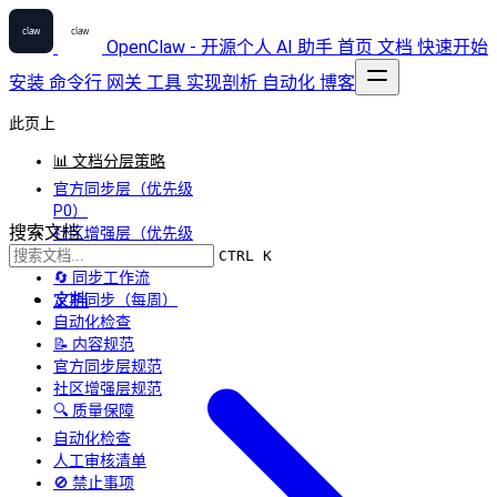
OpenClaw - 开源个人 AI 助手
首页
文档
快速开始
安装
命令行
网关
工具
实现剖析
自动化
博客
此页上
📊 文档分层策略
官方同步层（优先级
P0）
搜索文档...
社区增强层（优先级
P1）
CTRL K
🔄 同步工作流
文档
定期同步（每周）
自动化检查
📝 内容规范
官方同步层规范
社区增强层规范
🔍 质量保障
自动化检查
人工审核清单
🚫 禁止事项