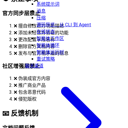
系统提示词
消息
官方同步层禁止
压缩
源码导览：从 CLI 到 Agent
❌ 擅自修改官方功能描述
在线状态
❌ 添加未经官方验证的功能
智能体工作区
❌ 更改配置字段名称
智能体循环
❌ 删除官方文档内容
智能体运行时
❌ 发布与官方相矛盾的信息
重试策略
社区增强层禁止
聊天渠道
❌ 伪装成官方内容
❌ 推广商业产品
❌ 包含恶意代码
❌ 侵犯版权
📧 反馈机制