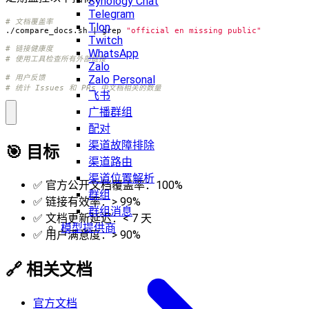
Synology Chat
Telegram
# 文档覆盖率
Tlon
./compare_docs.sh 
|
 grep 
"official en missing public"
Twitch
# 链接健康度
WhatsApp
# 使用工具检查所有外部链接
Zalo
Zalo Personal
# 用户反馈
# 统计 Issues 和 PRs 中文档相关的数量
飞书
广播群组
配对
渠道故障排除
🎯 目标
渠道路由
渠道位置解析
✅ 官方公开文档覆盖率：100%
群组
✅ 链接有效率：> 99%
群组消息
✅ 文档更新延迟：< 7 天
模型提供商
✅ 用户满意度：> 90%
🔗 相关文档
官方文档