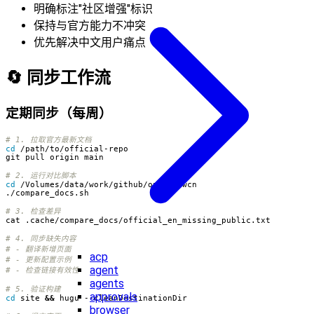
明确标注"社区增强"标识
保持与官方能力不冲突
优先解决中文用户痛点
🔄 同步工作流
定期同步（每周）
# 1. 拉取官方最新文档
cd
# 2. 运行对比脚本
cd
# 3. 检查差异
# 4. 同步缺失内容
# - 翻译新增页面
acp
# - 更新配置示例
agent
# - 检查链接有效性
agents
# 5. 验证构建
approvals
cd
 site 
&&
browser