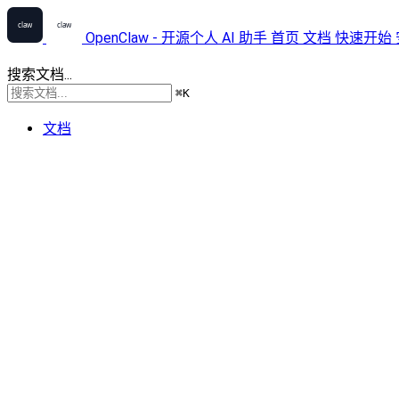
OpenClaw - 开源个人 AI 助手
首页
文档
快速开始
搜索文档...
⌘
K
文档