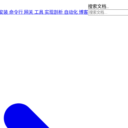
搜索文档...
安装
命令行
网关
工具
实现剖析
自动化
博客