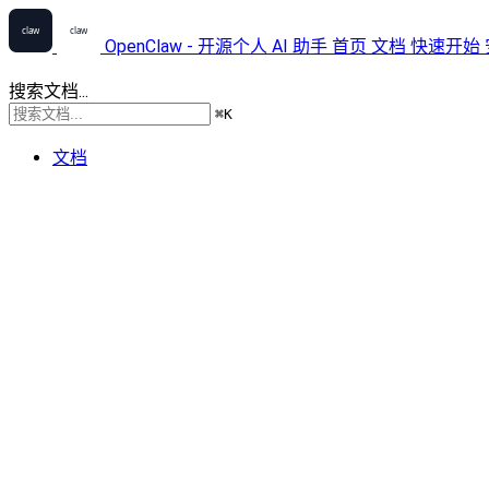
OpenClaw - 开源个人 AI 助手
首页
文档
快速开始
搜索文档...
⌘
K
文档