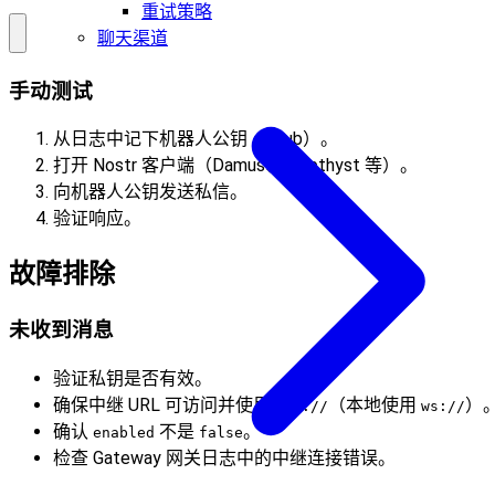
重试策略
聊天渠道
手动测试
从日志中记下机器人公钥（npub）。
打开 Nostr 客户端（Damus、Amethyst 等）。
向机器人公钥发送私信。
验证响应。
故障排除
未收到消息
验证私钥是否有效。
确保中继 URL 可访问并使用
（本地使用
）
wss://
ws://
确认
不是
。
enabled
false
检查 Gateway 网关日志中的中继连接错误。