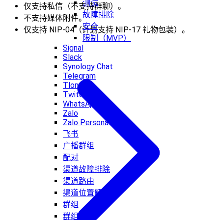
测试
仅支持私信（不支持群聊）。
故障排除
不支持媒体附件。
安全
仅支持 NIP-04（计划支持 NIP-17 礼物包装）。
限制（MVP）
Signal
Slack
Synology Chat
Telegram
Tlon
Twitch
WhatsApp
Zalo
Zalo Personal
飞书
广播群组
配对
渠道故障排除
渠道路由
渠道位置解析
群组
群组消息