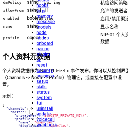
string
私信访问策略
dmPolicy
pairing
hooks
string[]
允许的发送者
logs
allowFrom
[]
memory
boolean
启用/禁用渠
enabled
true
message
string
-
显示名称
name
models
node
NIP-01 个
object
-
nodes
profile
数据
onboard
pairing
plugins
个人资料元数据
qr
reset
security
个人资料数据作为 NIP-01
事件发布。你可以从控制界
kind:0
sessions
（Channels -> Nostr -> Profile）管理它，或直接在配置中设
setup
置。
skills
status
示例：
system
tui
{
uninstall
"channels"
:
{
"nostr"
:
{
update
"privateKey"
:
"${NOSTR_PRIVATE_KEY}"
,
voicecall
"profile"
:
{
"name"
:
"openclaw"
,
webhooks
"displayName"
:
"OpenClaw"
,