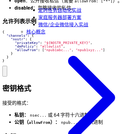
open
：公开接收私信（需要
）。
allowFrom: ["*"]
disabled
：忽略接收的私信。
定时任务自动化实战
家庭服务器部署方案
允许列表示例
微信/企业微信接入实战
核心概念
{
"channels"
:
{
"nostr"
:
{
"privateKey"
:
"${NOSTR_PRIVATE_KEY}"
,
"dmPolicy"
:
"allowlist"
,
"allowFrom"
:
[
"npub1abc..."
,
"npub1xyz..."
]
}
}
}
密钥格式
接受的格式：
私钥：
或 64 字符十六进制
nsec...
公钥（
）：
或十六进制
allowFrom
npub...