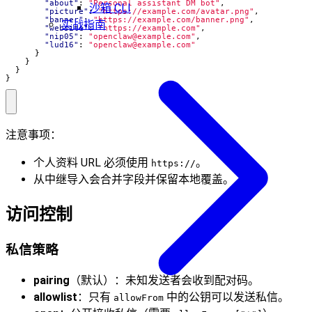
"about"
:
"Personal assistant DM bot"
,
沙箱 CLI
"picture"
:
"https://example.com/avatar.png"
,
"banner"
:
"https://example.com/banner.png"
,
实战指南
"website"
:
"https://example.com"
,
"nip05"
:
"
openclaw@example.com
"
,
"lud16"
:
"
openclaw@example.com
"
}
}
}
}
注意事项：
个人资料 URL 必须使用
。
https://
从中继导入会合并字段并保留本地覆盖。
访问控制
私信策略
pairing
（默认）：未知发送者会收到配对码。
allowlist
：只有
中的公钥可以发送私信。
allowFrom