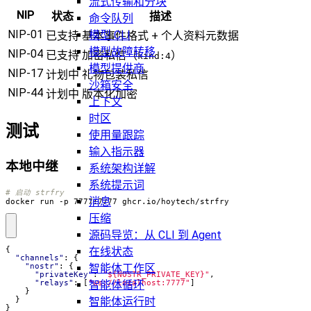
流式传输和分块
NIP
状态
描述
命令队列
NIP-01
模型 CLI
已支持
基本事件格式 + 个人资料元数据
模型故障转移
NIP-04
已支持
加密私信（
）
kind:4
模型提供商
NIP-17
计划中
礼物包装私信
沙箱安全
NIP-44
计划中
版本化加密
上下文
时区
测试
使用量跟踪
输入指示器
本地中继
系统架构详解
系统提示词
# 启动 strfry
消息
docker run -p 7777:7777 ghcr.io/hoytech/strfry
压缩
源码导览：从 CLI 到 Agent
在线状态
{
"channels"
:
{
智能体工作区
"nostr"
:
{
"privateKey"
:
"${NOSTR_PRIVATE_KEY}"
,
智能体循环
"relays"
:
[
"ws://localhost:7777"
]
}
智能体运行时
}
}