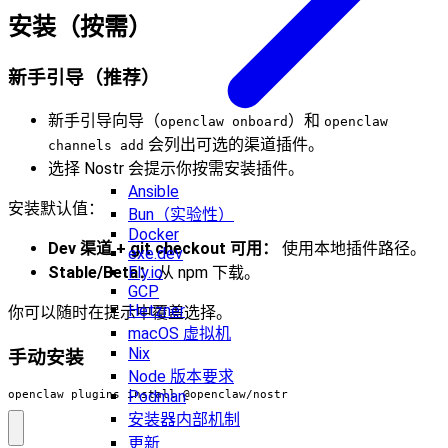
安装（按需）
新手引导（推荐）
新手引导向导（
）和
openclaw onboard
openclaw
会列出可选的渠道插件。
channels add
选择 Nostr 会提示你按需安装插件。
Ansible
安装默认值：
Bun（实验性）
Docker
Dev 渠道 + git checkout 可用：
使用本地插件路径。
exe.dev
Fly.io
Stable/Beta：
从 npm 下载。
GCP
Hetzner
你可以随时在提示中覆盖选择。
macOS 虚拟机
Nix
手动安装
Node 版本要求
Podman
openclaw plugins install @openclaw/nostr
安装器内部机制
更新