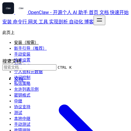
OpenClaw - 开源个人 AI 助手
首页
文档
快速开始
安装
命令行
网关
工具
实现剖析
自动化
博客
此页上
安装（按需）
新手引导（推荐）
手动安装
快速设置
搜索文档...
配置参考
CTRL K
个人资料元数据
访问控制
文档
私信策略
允许列表示例
密钥格式
中继
协议支持
测试
本地中继
手动测试
故障排除