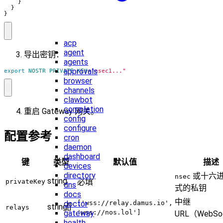
}
}
}
acp
agent
导出密钥：
agents
approvals
export
NOSTR_PRIVATE_KEY
=
"nsec1..."
browser
channels
clawbot
completion
重启 Gateway 网关。
config
configure
配置参考
cron
daemon
dashboard
键
类型
默认值
描述
devices
directory
或十六
nsec
string
必填
privateKey
dns
式的私钥
docs
中继
['wss://relay.damus.io',
doctor
string[]
relays
'wss://nos.lol']
gateway
URL（WebSo
health