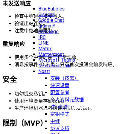
未发送响应
BlueBubbles
Discord
检查中继是否接受写入。
Google Chat
验证出站连接。
grammY
注意中继速率限制。
iMessage
IRC
LINE
重复响应
Matrix
Mattermost
使用多个中继时属于正常现象。
Microsoft Teams
消息按事件 ID 去重；只有首次投递会触发响应。
Nextcloud Talk
Nostr
安全
安装（按需）
快速设置
配置参考
切勿提交私钥。
个人资料元数据
使用环境变量存储密钥。
访问控制
生产环境机器人考虑使用
。
allowlist
密钥格式
中继
限制（MVP）
协议支持