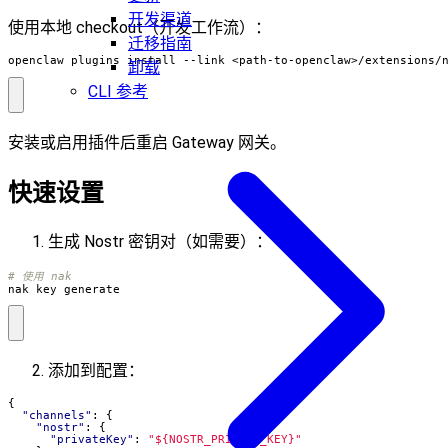
开发渠道
使用本地 checkout（开发工作流）：
迁移指南
openclaw plugins install --link <path-to-openclaw>/extensions/
卸载
CLI 参考
安装或启用插件后重启 Gateway 网关。
快速设置
生成 Nostr 密钥对（如需要）：
# 使用 nak
nak key generate
添加到配置：
{
"channels"
:
{
"nostr"
:
{
"privateKey"
:
"${NOSTR_PRIVATE_KEY}"