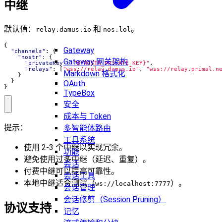
中继
默认值：
和
。
relay.damus.io
nos.lol
{
Gateway
"channels"
:
{
"nostr"
:
{
Gateway 网关架构
"privateKey"
:
"${NOSTR_PRIVATE_KEY}"
,
"relays"
:
[
"wss://relay.damus.io"
,
"wss://relay.primal.n
Markdown 格式化
}
}
OAuth
}
TypeBox
安全
成本与 Token
提示：
多智能体路由
工具系统
使用 2-3 个中继以实现冗余。
功能
避免使用过多中继（延迟、重复）。
会话
付费中继可以提高可靠性。
会话工具
本地中继适合测试（
）。
ws://localhost:7777
会话管理
会话修剪（Session Pruning）
协议支持
记忆