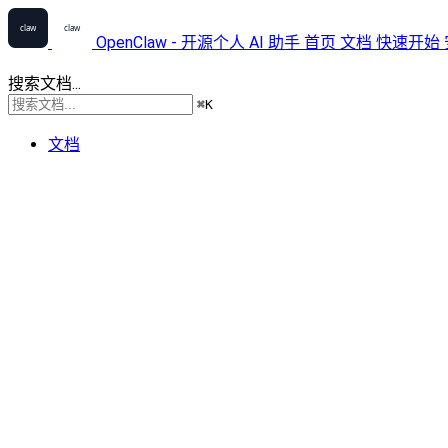
OpenClaw - 开源个人 AI 助手
首页
文档
快速开始
搜索文档...
⌘
K
文档