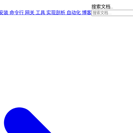
搜索文档...
安装
命令行
网关
工具
实现剖析
自动化
博客