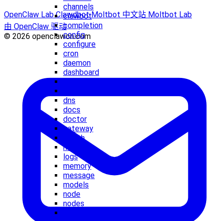
channels
OpenClaw Lab
Clawdbot
Moltbot 中文站
Moltbot Lab
clawbot
completion
由 OpenClaw 驱动
config
© 2026 openclawcn.com
configure
cron
daemon
dashboard
devices
directory
dns
docs
doctor
gateway
health
hooks
logs
memory
message
models
node
nodes
onboard