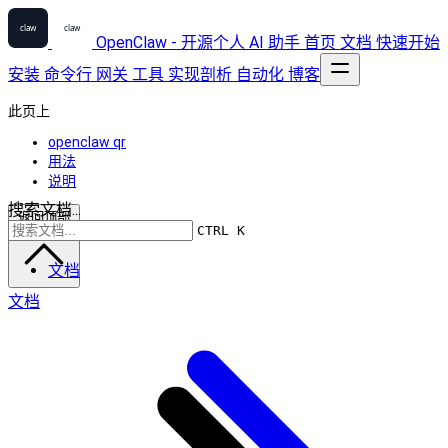
OpenClaw - 开源个人 AI 助手
首页
文档
快速开始
安装
命令行
网关
工具
实现剖析
自动化
博客
此页上
openclaw qr
用法
说明
搜索文档...
返回顶部
CTRL K
文档
文档