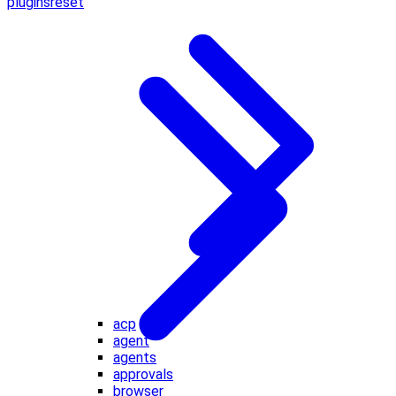
plugins
reset
acp
agent
agents
approvals
browser