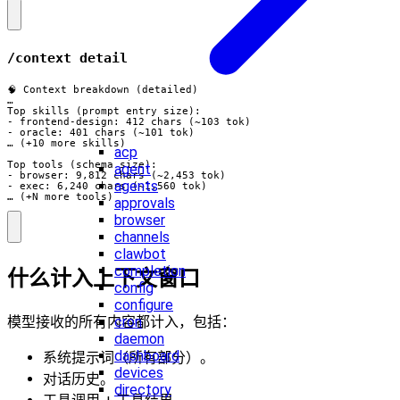
/context detail
🧠 Context breakdown (detailed)

…

Top skills (prompt entry size):

- frontend-design: 412 chars (~103 tok)

- oracle: 401 chars (~101 tok)

… (+10 more skills)

acp
Top tools (schema size):

agent
- browser: 9,812 chars (~2,453 tok)

agents
- exec: 6,240 chars (~1,560 tok)

… (+N more tools)
approvals
browser
channels
clawbot
completion
什么计入上下文窗口
config
configure
cron
模型接收的所有内容都计入，包括：
daemon
dashboard
系统提示词（所有部分）。
devices
对话历史。
directory