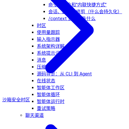
命令、指令和"内联快捷方式"
会话、压缩和修剪（什么会持久化）
/context 实际报告什么
时区
使用量跟踪
输入指示器
系统架构详解
系统提示词
消息
压缩
源码导览：从 CLI 到 Agent
在线状态
智能体工作区
智能体循环
沙箱安全
时区
智能体运行时
重试策略
聊天渠道