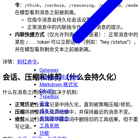
令
：
、
、
、
、
/think
/verbose
/reasoning
/elevated
/mode
在模型看到消息之前被剥离。
仅指令消息会持久化会话设置。
正常消息中的内联指令作为每条消息的提示。
内联快捷方式
（仅允许列表中的发送者）：正常消息中的
某些
token 可以立即运行（例如：“hey /status”）
/...
并在模型看到剩余文本之前被剥离。
详情：
斜杠命令
。
Gateway
会话、压缩和修剪（什么会持久化）
Gateway 网关架构
Markdown 格式化
OAuth
什么在消息之间持久化取决于机制：
TypeBox
安全
正常历史
在会话记录中持久化，直到被策略压缩/修剪。
成本与 Token
压缩
将摘要持久化到记录中，并保持最近的消息不变。
多智能体路由
修剪
从运行的
内存中
提示词中删除旧的工具结果，但不重
工具系统
写记录。
功能