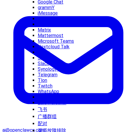
Google Chat
grammY
iMessage
IRC
LINE
Matrix
Mattermost
Microsoft Teams
Nextcloud Talk
Nostr
Signal
Slack
Synology Chat
Telegram
Tlon
Twitch
WhatsApp
Zalo
Zalo Personal
飞书
广播群组
配对
ai@openclawcn.com
渠道故障排除