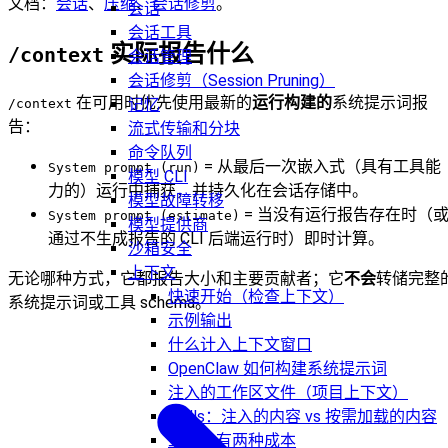
文档：
会话
、
压缩
、
会话修剪
。
会话
会话工具
实际报告什么
/context
会话管理
会话修剪（Session Pruning）
在可用时优先使用最新的
运行构建的
系统提示词报
记忆
/context
告：
流式传输和分块
命令队列
= 从最后一次嵌入式（具有工具能
System prompt (run)
模型 CLI
力的）运行中捕获，并持久化在会话存储中。
模型故障转移
= 当没有运行报告存在时（
System prompt (estimate)
模型提供商
通过不生成报告的 CLI 后端运行时）即时计算。
沙箱安全
上下文
无论哪种方式，它都报告大小和主要贡献者；它
不会
转储完整
快速开始（检查上下文）
系统提示词或工具 schema。
示例输出
什么计入上下文窗口
OpenClaw 如何构建系统提示词
注入的工作区文件（项目上下文）
Skills：注入的内容 vs 按需加载的内容
工具：有两种成本