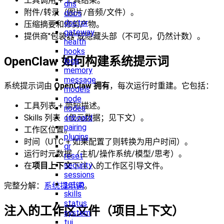
工具调用 + 工具结果。
dns
附件/转录（图片/音频/文件）。
docs
doctor
压缩摘要和修剪产物。
gateway
提供商"包装器"或隐藏头部（不可见，仍然计数）。
health
hooks
OpenClaw 如何构建系统提示词
logs
memory
message
系统提示词由
OpenClaw 拥有
，每次运行时重建。它包括：
models
node
工具列表 + 简短描述。
nodes
Skills 列表（仅元数据；见下文）。
onboard
pairing
工作区位置。
plugins
时间（UTC + 如果配置了则转换为用户时间）。
qr
运行时元数据（主机/操作系统/模型/思考）。
reset
security
在
项目上下文
下注入的工作区引导文件。
sessions
setup
完整分解：
系统提示词
。
skills
status
注入的工作区文件（项目上下文）
system
tui