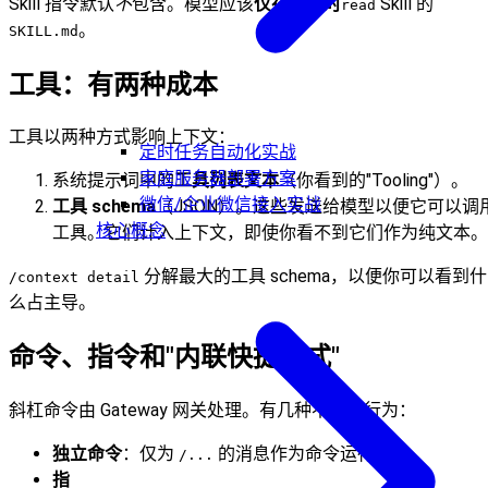
Skill 指令默认
不
包含。模型应该
仅在需要时
Skill 的
read
。
SKILL.md
工具：有两种成本
工具以两种方式影响上下文：
定时任务自动化实战
家庭服务器部署方案
系统提示词中的
工具列表文本
（你看到的"Tooling"）。
微信/企业微信接入实战
工具 schema
（JSON）。这些发送给模型以便它可以调
核心概念
工具。它们计入上下文，即使你看不到它们作为纯文本。
分解最大的工具 schema，以便你可以看到什
/context detail
么占主导。
命令、指令和"内联快捷方式"
斜杠命令由 Gateway 网关处理。有几种不同的行为：
独立命令
：仅为
的消息作为命令运行。
/...
指