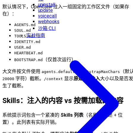
uninstall
默认情况下，OpenClaw 注入一组固定的工作区文件（如果存
update
在）：
voicecall
webhooks
AGENTS.md
沙箱 CLI
SOUL.md
实战指南
TOOLS.md
IDENTITY.md
USER.md
HEARTBEAT.md
（仅首次运行）
BOOTSTRAP.md
大文件按文件使用
（默
agents.defaults.bootstrapMaxChars
字符）截断。
显示
原始 vs 注入
大小以及是否
20000
/context
生了截断。
Skills：注入的内容 vs 按需加载的内容
系统提示词包含一个紧凑的
Skills 列表
（名称 + 描述 + 位
置）。此列表有实际开销。