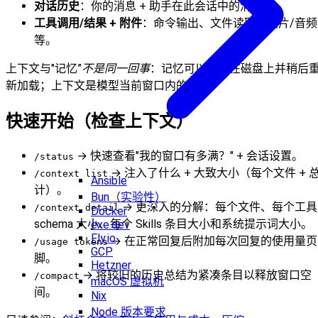
对话历史
：你的消息 + 助手在此会话中的消息。
工具调用/结果 + 附件
：命令输出、文件读取、图片/音频
等。
上下文与"记忆”
不是同一回事
：记忆可以存储在磁盘上并稍后
新加载；上下文是模型当前窗口内的内容。
快速开始（检查上下文）
→ 快速查看"我的窗口有多满？" + 会话设置。
/status
→ 注入了什么 + 大致大小（每个文件 + 
/context list
Ansible
计）。
Bun（实验性）
→ 更深入的分解：每个文件、每个工具
/context detail
Docker
schema 大小、每个 Skills 条目大小和系统提示词大小。
exe.dev
Fly.io
→ 在正常回复后附加每次回复的使用量页
/usage tokens
GCP
脚。
Hetzner
→ 将较旧的历史总结为紧凑条目以释放窗口空
/compact
macOS 虚拟机
间。
Nix
Node 版本要求