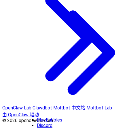
OpenClaw Lab
Clawdbot
Moltbot 中文站
Moltbot Lab
由 OpenClaw 驱动
BlueBubbles
© 2026 openclawcn.com
Discord