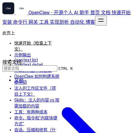
OpenClaw - 开源个人 AI 助手
首页
文档
快速开始
安装
命令行
网关
工具
实现剖析
自动化
博客
此页上
快速开始（检查上下
文）
示例输出
/context list
搜索文档...
/context detail
CTRL K
什么计入上下文窗口
OpenClaw 如何构建系统
文档
提示词
注入的工作区文件（项
目上下文）
Skills：注入的内容 vs 按
需加载的内容
工具：有两种成本
命令、指令和"内联快捷
方式"
会话、压缩和修剪（什