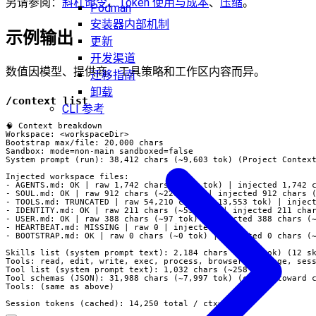
另请参阅：
斜杠命令
、
Token 使用与成本
、
压缩
。
Podman
安装器内部机制
示例输出
更新
开发渠道
数值因模型、提供商、工具策略和工作区内容而异。
迁移指南
卸载
/context list
CLI 参考
🧠 Context breakdown

Workspace: <workspaceDir>

Bootstrap max/file: 20,000 chars

Sandbox: mode=non-main sandboxed=false

System prompt (run): 38,412 chars (~9,603 tok) (Project Context
Injected workspace files:

- AGENTS.md: OK | raw 1,742 chars (~436 tok) | injected 1,742 c
- SOUL.md: OK | raw 912 chars (~228 tok) | injected 912 chars (
- TOOLS.md: TRUNCATED | raw 54,210 chars (~13,553 tok) | inject
- IDENTITY.md: OK | raw 211 chars (~53 tok) | injected 211 char
- USER.md: OK | raw 388 chars (~97 tok) | injected 388 chars (~
- HEARTBEAT.md: MISSING | raw 0 | injected 0

- BOOTSTRAP.md: OK | raw 0 chars (~0 tok) | injected 0 chars (~
Skills list (system prompt text): 2,184 chars (~546 tok) (12 sk
Tools: read, edit, write, exec, process, browser, message, sess
Tool list (system prompt text): 1,032 chars (~258 tok)

Tool schemas (JSON): 31,988 chars (~7,997 tok) (counts toward c
Tools: (same as above)

Session tokens (cached): 14,250 total / ctx=32,000