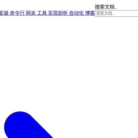
搜索文档...
安装
命令行
网关
工具
实现剖析
自动化
博客