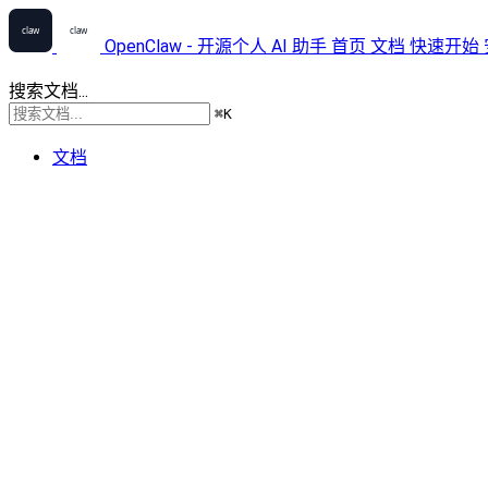
OpenClaw - 开源个人 AI 助手
首页
文档
快速开始
搜索文档...
⌘
K
文档