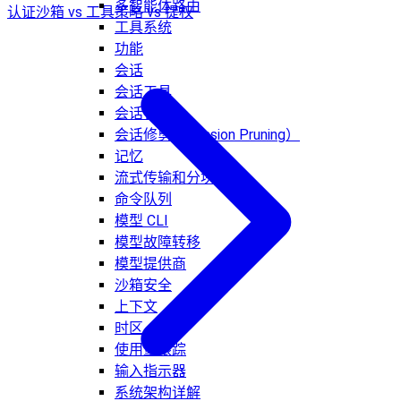
多智能体路由
认证
沙箱 vs 工具策略 vs 提权
工具系统
功能
会话
会话工具
会话管理
会话修剪（Session Pruning）
记忆
流式传输和分块
命令队列
模型 CLI
模型故障转移
模型提供商
沙箱安全
上下文
时区
使用量跟踪
输入指示器
系统架构详解