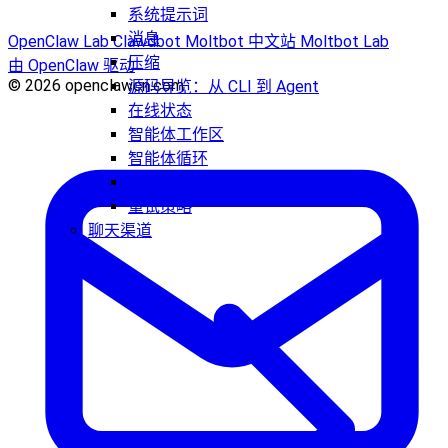
系统提示词
消息
OpenClaw Lab
Clawdbot
Moltbot 中文站
Moltbot Lab
压缩
由 OpenClaw 驱动
© 2026 openclawcn.com
源码导览：从 CLI 到 Agent
在线状态
智能体工作区
智能体循环
智能体运行时
重试策略
聊天渠道