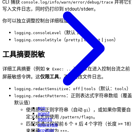
CLI 捕获
并将它
console.log/info/warn/error/debug/trace
写入文件日志，同时仍打印到 stdout/stderr。
你可以独立调整控制台详细程度：
（默认
）
logging.consoleLevel
info
（
|
|
）
logging.consoleStyle
pretty
compact
json
工具摘要脱敏
详细工具摘要（例如
）可以在进入控制台流之前
🛠️ Exec: ...
屏蔽敏感令牌。这
仅限工具
，不会更改文件日志。
：
|
（默认：
）
logging.redactSensitive
off
tools
tools
：正则表达式字符串数组（覆盖
logging.redactPatterns
默认值）
acp
使用原始正则字符串（自动
），或如果你需要自
gi
agent
定义标志则使用
。
/pattern/flags
agents
匹配项通过保留前 6 个 + 后 4 个字符（长度 >= 18
approvals
browser
来屏蔽，否则为
。
***