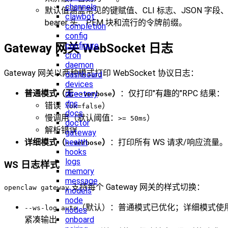
channels
默认值涵盖常见的键赋值、CLI 标志、JSON 字段
clawbot
bearer 头、PEM 块和流行的令牌前缀。
completion
config
configure
Gateway 网关 WebSocket 日志
cron
daemon
Gateway 网关以两种模式打印 WebSocket 协议日志：
dashboard
devices
普通模式（无
）
：仅打印"有趣的"RPC 结果：
directory
--verbose
dns
错误（
）
ok=false
docs
慢调用（默认阈值：
）
>= 50ms
doctor
解析错误
gateway
详细模式（
）
：打印所有 WS 请求/响应流量。
health
--verbose
hooks
logs
WS 日志样式
memory
message
支持每个 Gateway 网关的样式切换：
openclaw gateway
models
node
（默认）：普通模式已优化；详细模式使
--ws-log auto
nodes
onboard
紧凑输出