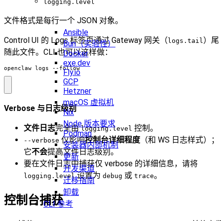
logging.level
文件格式是每行一个 JSON 对象。
Ansible
Control UI 的 Logs 标签页通过 Gateway 网关（
）尾
logs.tail
Bun（实验性）
随此文件。CLI 也可以这样做：
Docker
exe.dev
openclaw logs --follow
Fly.io
GCP
Hetzner
macOS 虚拟机
Verbose 与日志级别
Nix
Node 版本要求
文件日志
完全由
控制。
logging.level
Podman
仅影响
控制台详细程度
（和 WS 日志样式）；
--verbose
安装器内部机制
它
不会
提高文件日志级别。
更新
要在文件日志中捕获仅 verbose 的详细信息，请将
开发渠道
设置为
或
。
logging.level
debug
trace
迁移指南
卸载
控制台捕获
CLI 参考