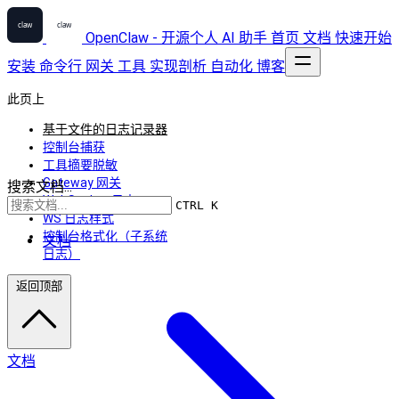
OpenClaw - 开源个人 AI 助手
首页
文档
快速开始
安装
命令行
网关
工具
实现剖析
自动化
博客
此页上
基于文件的日志记录器
控制台捕获
工具摘要脱敏
Gateway 网关
搜索文档...
WebSocket 日志
CTRL K
WS 日志样式
控制台格式化（子系统
文档
日志）
返回顶部
文档