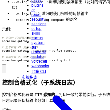
pairing
：详细时使用紧凑输出（配对的请求/
--ws-log compact
plugins
应）
qr
：详细时使用完整的每帧输出
--ws-log full
reset
security
：
的别名
--compact
--ws-log compact
sessions
setup
示例：
skills
status
# 优化的（仅错误/慢调用）
system
tui
# 显示所有 WS 流量（配对）
uninstall
update
# 显示所有 WS 流量（完整元数据）
openclaw gateway --verbose --ws-log full
voicecall
webhooks
沙箱 CLI
实战指南
控制台格式化（子系统日志）
控制台格式化器是
TTY 感知的
，打印一致的带前缀行。子系统
日志记录器保持输出分组且易于扫描。