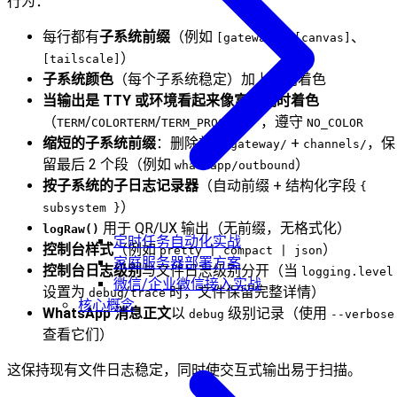
行为：
每行都有
子系统前缀
（例如
、
、
[gateway]
[canvas]
）
[tailscale]
子系统颜色
（每个子系统稳定）加上级别着色
当输出是 TTY 或环境看起来像富终端时着色
（
/
/
），遵守
TERM
COLORTERM
TERM_PROGRAM
NO_COLOR
缩短的子系统前缀
：删除前导
+
，保
gateway/
channels/
留最后 2 个段（例如
）
whatsapp/outbound
按子系统的子日志记录器
（自动前缀 + 结构化字段
{
）
subsystem }
用于 QR/UX 输出（无前缀，无格式化）
logRaw()
定时任务自动化实战
控制台样式
（例如
）
pretty | compact | json
家庭服务器部署方案
控制台日志级别
与文件日志级别分开（当
logging.level
微信/企业微信接入实战
设置为
/
时，文件保留完整详情）
debug
trace
核心概念
WhatsApp 消息正文
以
级别记录（使用
debug
--verbose
查看它们）
这保持现有文件日志稳定，同时使交互式输出易于扫描。