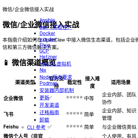
微信/企业微信接入实战
Ansible
微信/企业微信接入实战
Bun（实验性）
Docker
exe.dev
本指南介绍如何在 OpenClaw 中接入微信生态渠道，包括企业
Fly.io
信和第三方微信解决方案。
GCP
Hetzner
📱 微信渠道概览
macOS 虚拟机
Nix
Node 版本要求
官方支
接入难
渠道类型
稳定性
适用场景
Podman
持
度
安装器内部机制
企业内部、团队
⭐⭐⭐⭐⭐
✅
更新
企业微信
中等
协作
开发渠道
企业内部、知识
迁移指南
⭐⭐⭐⭐⭐
✅
飞书
简单
管理
卸载
⭐⭐⭐⭐⭐
Feishu
✅
简单
与企业微信类似
CLI 参考
微信个人号（非官
个人使用，有风