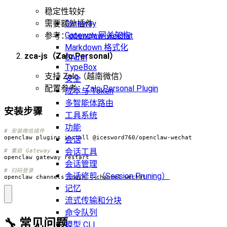
稳定性较好
Gateway
需要额外插件
Gateway 网关架构
参考：
openclaw-wechat
Markdown 格式化
zca-js（Zalo Personal）
OAuth
TypeBox
支持 Zalo（越南微信）
安全
配置参考：
Zalo Personal Plugin
成本与 Token
多智能体路由
安装步骤
工具系统
功能
# 安装微信插件
会话
会话工具
# 重启 Gateway
会话管理
# 扫码登录
会话修剪（Session Pruning）
openclaw channels login --channel wechat
记忆
流式传输和分块
命令队列
🔧 常见问题
模型 CLI