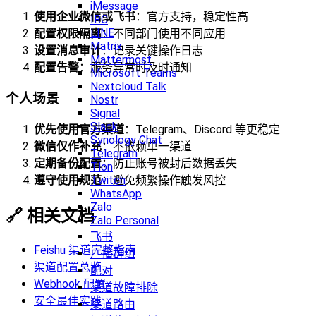
iMessage
使用企业微信或飞书
：官方支持，稳定性高
IRC
LINE
配置权限隔离
：不同部门使用不同应用
Matrix
设置消息审计
：记录关键操作日志
Mattermost
配置告警
：服务异常时及时通知
Microsoft Teams
Nextcloud Talk
个人场景
Nostr
Signal
Slack
优先使用官方渠道
：Telegram、Discord 等更稳定
Synology Chat
微信仅作补充
：不依赖单一渠道
Telegram
定期备份配置
：防止账号被封后数据丢失
Tlon
Twitch
遵守使用规范
：避免频繁操作触发风控
WhatsApp
Zalo
🔗 相关文档
Zalo Personal
飞书
Feishu 渠道完整指南
广播群组
渠道配置总览
配对
Webhook 配置
渠道故障排除
安全最佳实践
渠道路由