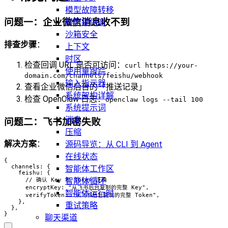
模型故障转移
问题一：企业微信消息收不到
模型提供商
沙箱安全
排查步骤
：
上下文
时区
检查回调 URL 是否可访问：
curl https://your-
使用量跟踪
domain.com/channels/feishu/webhook
输入指示器
查看企业微信后台的「推送记录」
系统架构详解
检查 OpenClaw 日志：
openclaw logs --tail 100
系统提示词
消息
问题二：飞书加密失败
压缩
解决方案
：
源码导览：从 CLI 到 Agent
在线状态
{

  channels: {

智能体工作区
    feishu: {

智能体循环
      // 确认 Key 和 Token 正确

      encryptKey: "从飞书后台复制的完整 Key",

智能体运行时
      verifyToken: "从飞书后台复制的完整 Token",

    },

重试策略
  },

}
聊天渠道