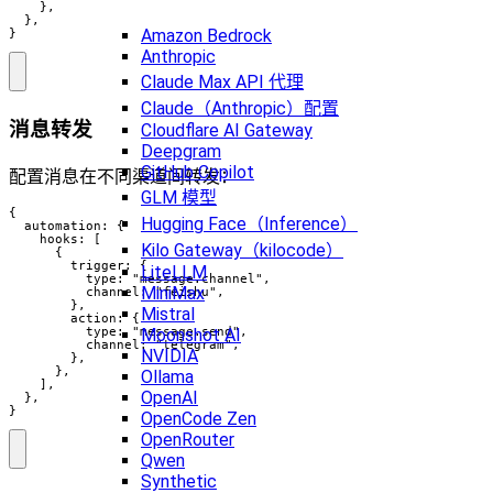
    },

  },

Amazon Bedrock
}
Anthropic
Claude Max API 代理
Claude（Anthropic）配置
消息转发
Cloudflare AI Gateway
Deepgram
GitHub Copilot
配置消息在不同渠道间转发：
GLM 模型
{

Hugging Face（Inference）
  automation: {

    hooks: [

Kilo Gateway（kilocode）
      {

        trigger: {

LiteLLM
          type: "message.channel",

MiniMax
          channel: "feishu",

        },

Mistral
        action: {

Moonshot AI
          type: "message.send",

          channel: "telegram",

NVIDIA
        },

      },

Ollama
    ],

OpenAI
  },

}
OpenCode Zen
OpenRouter
Qwen
Synthetic