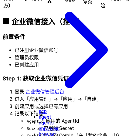
⭐⭐⭐
⚠️
复杂
方）
险
🏢 企业微信接入（推荐）
前置条件
已注册企业微信账号
管理员权限
已创建应用
Step 1: 获取企业微信凭证
登录
企业微信管理后台
进入「应用管理」→「应用」→「自建」
创建应用或选择已有应用
acp
记录以下信息：
agent
: 应用的 AgentId
AgentId
agents
: 应用的 Secret
approvals
Secret
browser
: 企业的 CorpId（在「我的企业」中）
CorpId