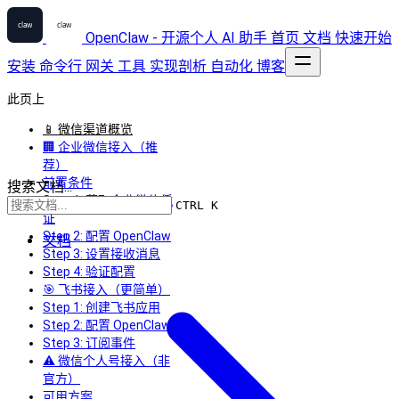
OpenClaw - 开源个人 AI 助手
首页
文档
快速开始
安装
命令行
网关
工具
实现剖析
自动化
博客
此页上
📱 微信渠道概览
🏢 企业微信接入（推
荐）
前置条件
搜索文档...
Step 1: 获取企业微信凭
CTRL K
证
Step 2: 配置 OpenClaw
文档
Step 3: 设置接收消息
Step 4: 验证配置
🎯 飞书接入（更简单）
Step 1: 创建飞书应用
Step 2: 配置 OpenClaw
Step 3: 订阅事件
⚠️ 微信个人号接入（非
官方）
可用方案