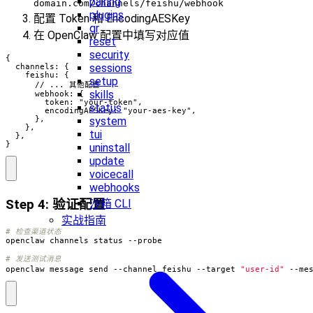
pairing
domain.com/channels/feishu/webhook
plugins
配置 Token 和 EncodingAESKey
qr
在 OpenClaw 配置中填写对应值
reset
security
{

sessions
  channels: {

    feishu: {

setup
      // ... 其他配置

skills
      webhook: {

        token: "your-token",

status
        encodingAESKey: "your-aes-key",

      },

system
    },

tui
  },

}
uninstall
update
voicecall
webhooks
沙箱 CLI
Step 4: 验证配置
实战指南
# 检查渠道状态
# 发送测试消息
openclaw message send --channel feishu --target 
"user-id"
 --me