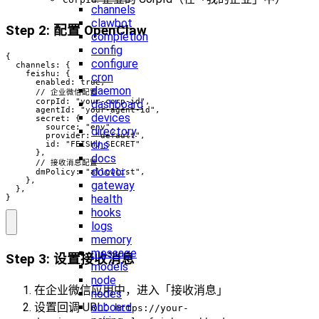
channels
clawbot
Step 2: 配置 OpenClaw
completion
config
{

configure
  channels: {

    feishu: {

cron
      enabled: true,

daemon
      // 企业微信配置

      corpId: "your-corp-id",

dashboard
      agentId: "your-agent-id",

devices
      secret: {

        source: "env",

directory
        provider: "default",

dns
        id: "FEISHU_SECRET"

      },

docs
      // 接收消息配置

doctor
      dmPolicy: "allowlist",

    },

gateway
  },

health
}
hooks
logs
memory
message
Step 3: 设置接收消息
models
node
在企业微信应用中，进入「接收消息」
nodes
设置回调 URL：
onboard
https://your-