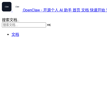
OpenClaw - 开源个人 AI 助手
首页
文档
快速开始
搜索文档...
⌘
K
文档