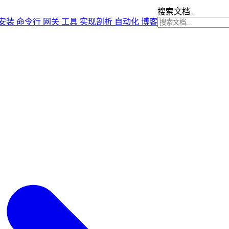
搜索文档...
安装
命令行
网关
工具
实现剖析
自动化
博客