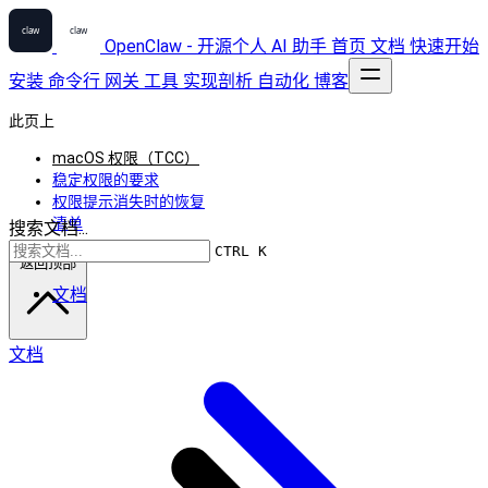
OpenClaw - 开源个人 AI 助手
首页
文档
快速开始
安装
命令行
网关
工具
实现剖析
自动化
博客
此页上
macOS 权限（TCC）
稳定权限的要求
权限提示消失时的恢复
清单
搜索文档...
CTRL K
返回顶部
文档
文档