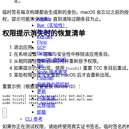
定。
临时签名每次构建都会生成新的身份。macOS 会忘记之前的授
Ansible
权，提示可能完全消失，直到清除过期条目为止。
Bun（实验性）
Docker
权限提示消失时的恢复清单
exe.dev
Fly.io
退出应用。
GCP
Hetzner
在系统设置 -> 隐私与安全性中移除该应用条目。
macOS 虚拟机
从相同路径重新启动应用并重新授予权限。
Nix
如果提示仍未出现，使用
重置 TCC 条目后重试
tccutil
Node 版本要求
某些权限仅在完全重启 macOS 后才会重新出现。
Podman
安装器内部机制
重置示例（根据需要替换 Bundle ID）：
更新
开发渠道
sudo tccutil reset AppleEvents
迁移指南
卸载
CLI 参考
如果你正在测试权限，请始终使用真实证书签名。临时签名的