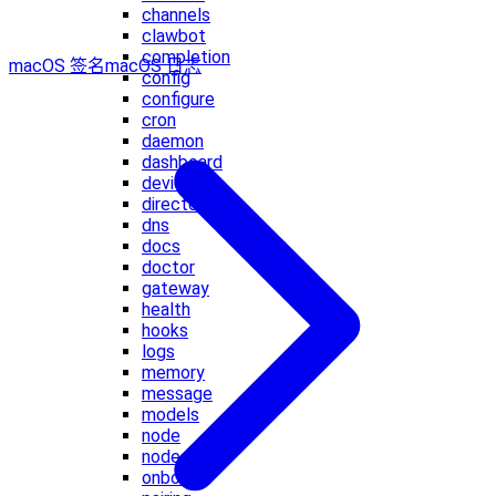
channels
clawbot
completion
macOS 签名
macOS 日志
config
configure
cron
daemon
dashboard
devices
directory
dns
docs
doctor
gateway
health
hooks
logs
memory
message
models
node
nodes
onboard