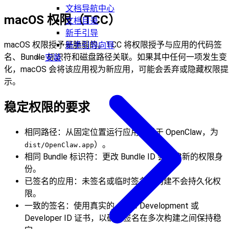
文档导航中心
macOS 权限（TCC）
文档目录
新手引导
macOS 权限授予是脆弱的。TCC 将权限授予与应用的代码签
新手引导向导
名、Bundle 标识符和磁盘路径关联。如果其中任何一项发生变
安装
化，macOS 会将该应用视为新应用，可能会丢弃或隐藏权限提
示。
稳定权限的要求
相同路径：从固定位置运行应用（对于 OpenClaw，为
）。
dist/OpenClaw.app
相同 Bundle 标识符：更改 Bundle ID 会创建新的权限身
份。
已签名的应用：未签名或临时签名的构建不会持久化权
限。
一致的签名：使用真实的 Apple Development 或
Developer ID 证书，以确保签名在多次构建之间保持稳