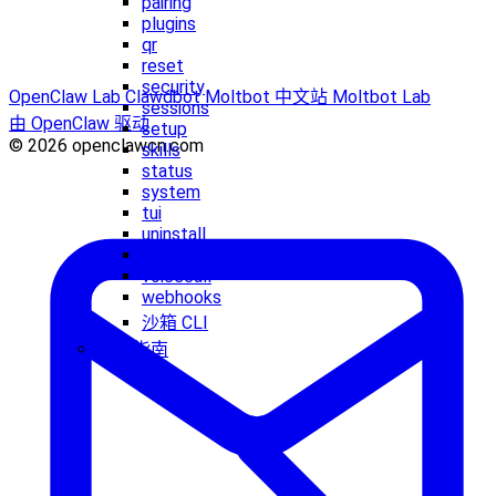
pairing
plugins
qr
reset
security
OpenClaw Lab
Clawdbot
Moltbot 中文站
Moltbot Lab
sessions
由 OpenClaw 驱动
setup
© 2026 openclawcn.com
skills
status
system
tui
uninstall
update
voicecall
webhooks
沙箱 CLI
实战指南