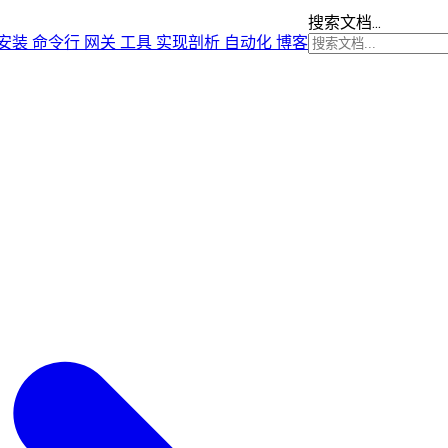
搜索文档...
安装
命令行
网关
工具
实现剖析
自动化
博客