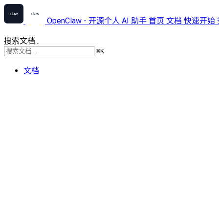
OpenClaw - 开源个人 AI 助手
首页
文档
快速开始
搜索文档...
⌘
K
文档